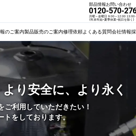
部品情報お問い合わせ
0120-570-27
月曜～金曜日 9:00～12:00 13:00
（年末年始・夏季休業・祝日を除く）
報のご案内
製品販売のご案内
修理依頼
よくある質問
会社情報
採
、より安全に、より永く
をご利用していただきたい！
ートをしております。