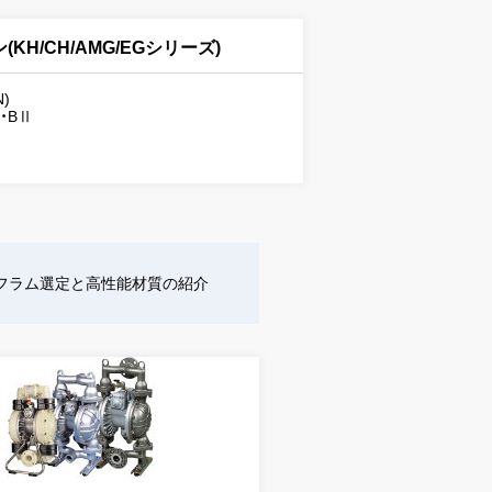
KH/CH/AMG/EGシリーズ)
N)
Ⅱ・BⅡ
フラム選定と高性能材質の紹介