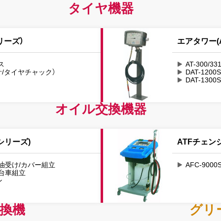
タイヤ機器
リーズ）
エアタワー(A
ス
AT-300
力計/タイヤチャック）
DAT-12
DAT-13
オイル交換機器
シリーズ)
ATFチェン
ズ 油受け/カバー組立
AFC-90
 台車組立
ン
換機
グリ